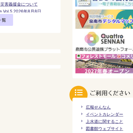
震災害義援金について
ree Vol.5 2026年8月8日
日（日曜日）
さわやかバス一部運行休止
加募集】大阪府肥料価格高
（令和8年度事業）につい
周辺地区公共施設等再編基
対するパブリックコメント
広報せんなん
イベントカレンダー
上水道に関すること
図書館ウェブサイト