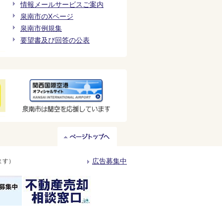
情報メールサービスご案内
泉南市のXページ
泉南市例規集
要望書及び回答の公表
ペ
ー
ジ
広告募集中
ます）
ト
ッ
プ
へ