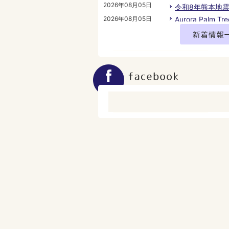
2026年08月05日
令和8年熊本地
2026年08月05日
Aurora Palm T
（土曜日）・9
2026年08月05日
花火大会に伴う
のお知らせ
2026年08月05日
【追加支援・追
騰対策支援事業
て
2026年08月05日
(仮称)岡田浦駅
本計画(素案)に
の実施について