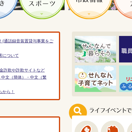
！(通話録音装置貸与事業をご
害について
付金詐欺や詐欺サイトなど
uguês・中文（簡体）・中文（繁
らから！