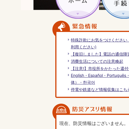
特殊詐欺にお気をつけください
利用ください)
【復旧しました】電話の通信障
消費生活についての注意喚起
【注意!】市役所をかたった還
English・Español・Port
体）・한국어
停電や鉄道など情報収集はこち
現在、防災情報はございません。