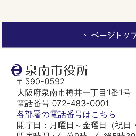
ペ
ー
ジ
ト
泉
ッ
南
〒590-0592
プ
市
大阪府泉南市樽井一丁目1番1号
へ
役
電話番号 072-483-0001
所
各部署の電話番号はこちら
開庁日：月曜日～金曜日（祝日