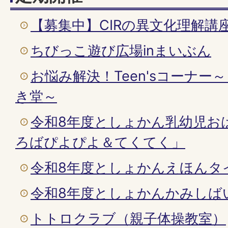
【募集中】CIRの異文化理解講
ちびっこ遊び広場inまいぶん
お悩み解決！Teen'sコーナ
き堂～
令和8年度としょかん乳幼児お
ろばぴよぴよ＆てくてく」
令和8年度としょかんえほんタ
令和8年度としょかんかみしば
トトロクラブ（親子体操教室）