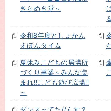
きらめき堂～
令和8年度としょかん
えほんタイム
夏休みこどもの居場所
づくり事業～みんな集
まれ‼こども遊び広場!!
～
ダンスってた//んす？