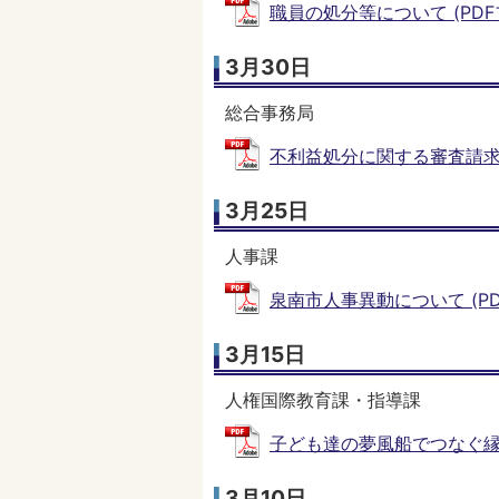
職員の処分等について (PDFファ
3月30日
総合事務局
不利益処分に関する審査請求に対
3月25日
人事課
泉南市人事異動について (PDFフ
3月15日
人権国際教育課・指導課
子ども達の夢風船でつなぐ縁 (P
3月10日