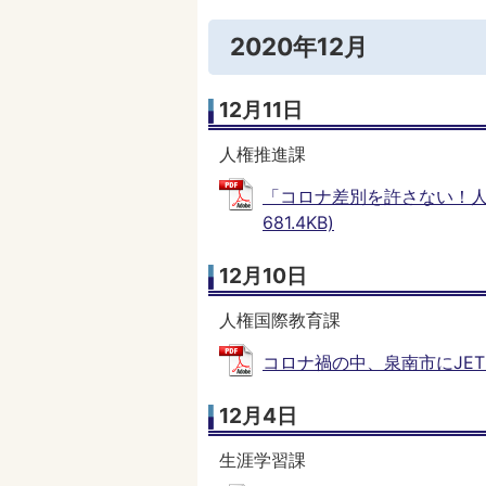
2020年12月
12月11日
人権推進課
「コロナ差別を許さない！人
681.4KB)
12月10日
人権国際教育課
コロナ禍の中、泉南市にJETメン
12月4日
生涯学習課