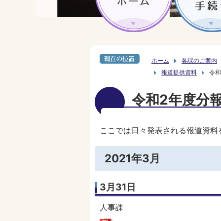
ホーム
各課のご案内
報道提供資料
令和
令和2年度分
ここでは日々発表される報道資料
2021年3月
3月31日
人事課