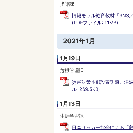
指導課
情報モラル教育教材「SNS
(PDFファイル: 1.1MB)
2021年1月
1月19日
危機管理課
災害対策本部設置訓練、津波
ル: 269.5KB)
1月13日
生涯学習課
日本サッカー協会による「夢の教